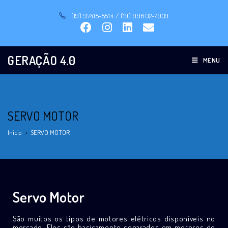
(19) 97415-5514 / (19) 99602-4939
GERAÇÃO 4.0
MENU
SERVO MOTOR
Início
>
SERVO MOTOR
Servo Motor
São muitos os tipos de motores elétricos disponíveis no
mercado. Eles são basicamente separados em motores de